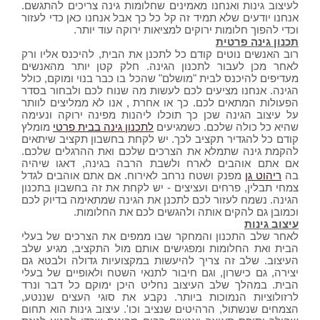
לעיצוב גינות ואנחנו מאמינים שחלומות גינה צריכים להתגשם.
אנחנו יודעים שלא תמיד זה קל כל כך אבל אנחנו כאן כדי לעזור
וכדי להפוך חלומות ירוקים למציאות ירוקה עוד יותר.
תכנון גינה פרטית
רוב האנשים נוטים קודם כל לתכנן את הבית, להיכנס אליו ורק
לאחר מכן לעבור לתכנון הגינה. חלק קטן יותר מהאנשים
מעדיפים להיכנס לבית "מושלם" שהכל בו כבר בנוי ומוקם, כולל
הגינה. אנחנו מציעים לכם לעשות מה שנוח לכם ולבחור בסדר
הפעולות המתאים לכם. כך או אחרת , אנו לא ממליצים לוותר
על עיצוב הגינה שכן כך תוכלו ליהנות מפינה ירוקה ונעימה
שהיא כל כולה שלכם. כשמגיעים
לתכנון גינה בבית פרטי
מומלץ
קודם כל להגדיר תקציב לכך. יש לקחת בחשבון תקציב שיתאים
להקמת גינה שתמלא את הצרכים שלכם ואת ההרגלים שלכם.
אם אתם אוהבים לארח ולשבת הרבה בגינה, דאגו שיהיה
בה
ריהוט גן
מפנק ושטח נרחב לאירוח. אם אתם אוהבים לגדל
צמחי תבלין, פרחים ועציצים - יש לקחת את זה בחשבון בתכנון
הגינה. נשמח לעזור לכם לתכנן את הגינה שמתאימה בדיוק לכם
וכמובן גם להקים אותה ולהגשים לכם את החלומות.
עיצוב גינות
לאחר שלב התכנון והמחקר שבו ממפים את הצרכים של בעלי
הבית ואת החלומות ומפגישים אותם מול התקציב, מגיע שלב
העיצוב. שלב זה צריך להיעשות במקצועיות גדולה ולבטא גם
יצירה, גם כישרון, וגם חיבור לתנאי השטח ולאופיים של בעלי
הבית. במהלך שלב העיצוב נחליט היכן ימוקם כל דבר ונרד
לרזולוציות הנמוכות ביותר. נקבע את סוגי העצים שננטע,
הצמחים שנשתול, הרהיטים שנציב וכו'. עיצוב גינות הוא תחום