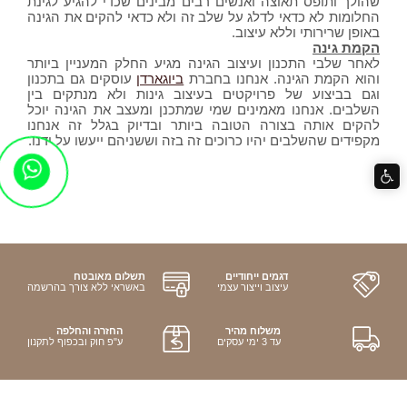
שהולך ותופס תאוצה ואנשים רבים מבינים שכדי להגיע לגינת
החלומות לא כדאי לדלג על שלב זה ולא כדאי להקים את הגינה
באופן שרירותי וללא עיצוב.
הקמת גינה
לאחר שלבי התכנון ועיצוב הגינה מגיע החלק המעניין ביותר
והוא הקמת הגינה. אנחנו בחברת
ביוגארדן
עוסקים גם בתכנון
וגם בביצוע של פרויקטים בעיצוב גינות ולא מנתקים בין
השלבים. אנחנו מאמינים שמי שמתכנן ומעצב את הגינה יוכל
להקים אותה בצורה הטובה ביותר ובדיוק בגלל זה אנחנו
מקפידים שהשלבים יהיו כרוכים זה בזה וששניהם ייעשו על ידנו.
דגמים ייחודיים
תשלום מאובטח
עיצוב וייצור עצמי
באשראי ללא צורך בהרשמה
משלוח מהיר
החזרה והחלפה
עד 3 ימי עסקים
ע"פ חוק ובכפוף לתקנון