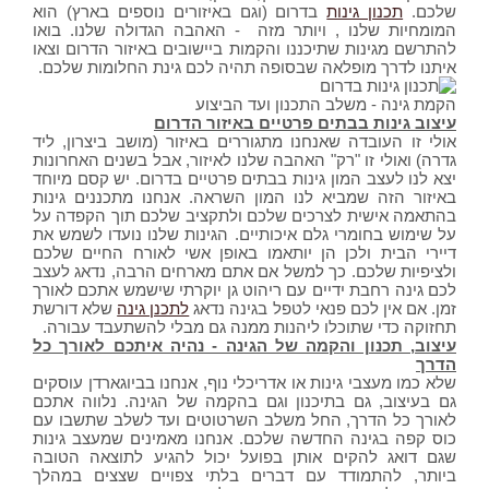
שלכם.
תכנון גינות
בדרום (וגם באיזורים נוספים בארץ) הוא
המומחיות שלנו , ויותר מזה - האהבה הגדולה שלנו. בואו
להתרשם מגינות שתיכננו והקמות ביישובים באיזור הדרום וצאו
איתנו לדרך מופלאה שבסופה תהיה לכם גינת החלומות שלכם.
הקמת גינה - משלב התכנון ועד הביצוע
עיצוב גינות בבתים פרטיים באיזור הדרום
אולי זו העובדה שאנחנו מתגוררים באיזור (מושב ביצרון, ליד
גדרה) ואולי זו "רק" האהבה שלנו לאיזור, אבל בשנים האחרונות
יצא לנו לעצב המון גינות בבתים פרטיים בדרום. יש קסם מיוחד
באיזור הזה שמביא לנו המון השראה. אנחנו מתכננים גינות
בהתאמה אישית לצרכים שלכם ולתקציב שלכם תוך הקפדה על
על שימוש בחומרי גלם איכותיים. הגינות שלנו נועדו לשמש את
דיירי הבית ולכן הן יותאמו באופן אשי לאורח החיים שלכם
ולציפיות שלכם. כך למשל אם אתם מארחים הרבה, נדאג לעצב
לכם גינה רחבת ידיים עם ריהוט גן יוקרתי שישמש אתכם לאורך
זמן. אם אין לכם פנאי לטפל בגינה נדאג
לתכנן גינה
שלא דורשת
תחזוקה כדי שתוכלו ליהנות ממנה גם מבלי להשתעבד עבורה.
עיצוב, תכנון והקמה של הגינה - נהיה איתכם לאורך כל
הדרך
שלא כמו מעצבי גינות או אדריכלי נוף, אנחנו בביוגארדן עוסקים
גם בעיצוב, גם בתיכנון וגם בהקמה של הגינה. נלווה אתכם
לאורך כל הדרך, החל משלב השרטוטים ועד לשלב שתשבו עם
כוס קפה בגינה החדשה שלכם. אנחנו מאמינים שמעצב גינות
שגם דואג להקים אותן בפועל יכול להגיע לתוצאה הטובה
ביותר, להתמודד עם דברים בלתי צפויים שצצים במהלך