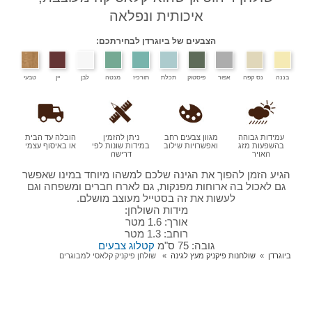
איכותית ונפלאה
הצבעים של ביוגרדן לבחירתכם:
בננה
נס קפה
אפור
פיסטוק
תכלת
תורכיז
מנטה
לבן
יין
טבעי
עמידות גבוהה
מגוון צבעים רחב
ניתן להזמין
הובלה עד הבית
בהשפעות מזג
ואפשרויות שילוב
במידות שונות לפי
או באיסוף עצמי
האויר
דרישה
הגיע הזמן להפוך את הגינה שלכם למשהו מיוחד במינו שאפשר
גם לאכול בה ארוחות מפנקות, גם לארח חברים ומשפחה וגם
לעשות את זה בסטייל מעוצב מושלם.
מידות השולחן:
אורך: 1.6 מטר
רוחב: 1.3 מטר
גובה: 75 ס"מ
קטלוג צבעים
ביוגרדן
שולחנות פיקניק מעץ לגינה
שולחן פיקניק קלאסי למבוגרים