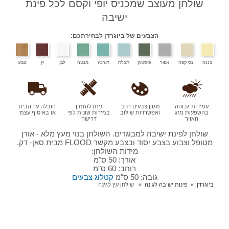
שולחן מעוצב שמכניס יופי וקסם לכל פינת
ישיבה
הצבעים של ביוגרדן לבחירתכם:
בננה
נס קפה
אפור
פיסטוק
תכלת
תורכיז
מנטה
לבן
יין
טבעי
עמידות גבוהה
מגוון צבעים רחב
ניתן להזמין
הובלה עד הבית
בהשפעות מזג
ואפשרויות שילוב
במידות שונות לפי
או באיסוף עצמי
האויר
דרישה
שולחן לפינת ישיבה למבוגרים. השולחן בנוי מעץ מלא - אורן
מטופל וצבוע בצבע יסוד ובצבע מקשר FLOOD מבית סאן- דק.
מידות השולחן:
אורך: 50 ס"מ
רוחב: 60 ס"מ
גובה: 50 ס"מ
קטלוג צבעים
ביוגרדן
פינות ישיבה לגינה
שולחן עץ לגינה