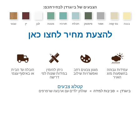
הצבעים של ביוגרדן לבחירתכם:
בננה
נס קפה
אפור
פיסטוק
תכלת
תורכיז
מנטה
לבן
יין
טבעי
להצעת מחיר לחצו כאן
עמידות גבוהה
מגוון צבעים רחב
ניתן להזמין
הובלה עד הבית
בהשפעות מזג
ואפשרויות שילוב
במידות שונות לפי
או באיסוף עצמי
האויר
דרישה
קטלוג צבעים
ביוגרדן
סביבות למידה
שולחן ילדים עם ארבעה שרפרפים