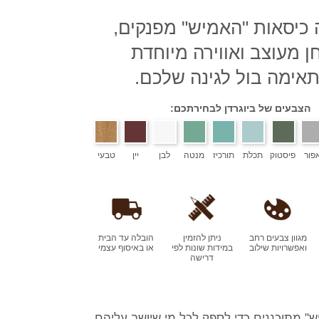
כיסאות "האמיש" מפנקים,
ן מעוצב ואווירה מיוחדת
אימה בול לגינה שלכם.
הצבעים של ביוגרדן לבחירתכם:
פור
פיסטוק
תכלת
תורכיז
מנטה
לבן
יין
טבעי
מגוון צבעים רחב
ניתן להזמין
הובלה עד הבית
ואפשרויות שילוב
במידות שונות לפי
או באיסוף עצמי
דרישה
" מתוכננים כדי לספק לכל מי שיושב עליהם