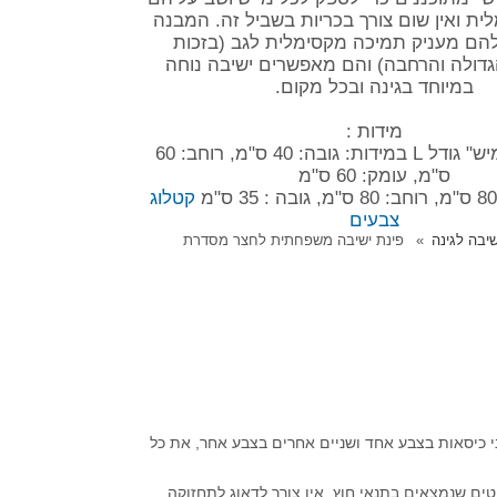
ית ואין שום צורך בכריות בשביל זה. המבנה
הם מעניק תמיכה מקסימלית לגב (בזכות
ולה והרחבה) והם מאפשרים ישיבה נוחה
במיוחד בגינה ובכל מקום.
מידות :
כסאות "האמיש" גודל L במידות: גובה: 40 ס"מ, רוחב: 60
ס"מ, עומק: 60 ס"מ
קטלוג
צבעים
שיבה לגינה
פינת ישיבה משפחתית לחצר מסדרת
י כיסאות בצבע אחד ושניים אחרים בצבע אחר, את כל
צבעים איכותיים במיוחד שמתאימים לרהיטים שנמצאים בתנאי חוץ. אין צורך לדאוג לתחזוקה