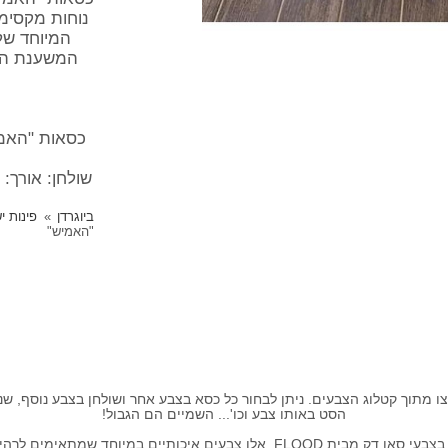
נוחות מקסימל
המיוחד של
המשענת הגד
שולחן: אורך: 80 ס"מ, רוחב: 80 ס"מ, גובה : 35 ס"מ
ביוגרדן
פינות י
"האמיש"
ו מתוך קטלוג הצבעים. ניתן לבחור כל כסא בצבע אחר ושולחן בצבע נוסף, שנ
הסט באותו צבע וכו'... השמיים הם הגבול!
כל הרהיטים בפינה מיוצרים מעץ אורן מלא וצבועים בצבעי סאן דק מבית FLOOD. אלו 