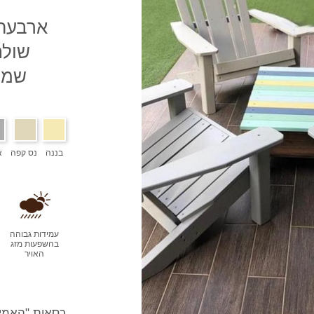
ארבעה 
שולח
שמת
בננה
נס קפה
א
עמידות גבוהה
בהשפעות מזג
האויר
כסאות "האמיש