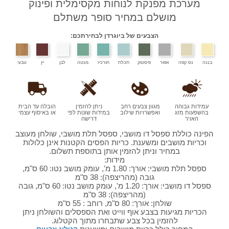
מערכת מפנקת לנוחות מקסימלית ופינוק
מושלם במחיר סופר משתלם
הצבעים של ביוגרדן לבחירתכם:
בננה
נס קפה
אפור
פיסטוק
תכלת
תורכיז
מנטה
לבן
יין
טבעי
עמידות גבוהה
מגוון צבעים רחב
ניתן להזמין
הובלה עד הבית
בהשפעות מזג
ואפשרויות שילוב
במידות שונות לפי
או באיסוף עצמי
האויר
דרישה
הפינה כוללת ספסל דו מושבי, ספסל תלת מושבי, שולחן מעוצב
וכריות מושבים ומשענת. כריות הפסים הקטנות אינן כלולות
במחיר וניתן להזמין אותן בתוספת תשלום.
מידות:
ספסל תלת מושבי: אורך: 1.80 מ', עומק מושב נטו: 60 ס"מ,
גובה (מהריצפה): 38 ס"מ
ספסל דו מושבי: אורך: 1.20 מ', עומק מושב נטו: 60 ס"מ, גובה
(מהריצפה): 38 ס"מ
שולחן: אורך: 80 ס"מ, רוחב : 55 ס"מ
הכריות מגיעות בצבע אוף ווייט ואת הספסלים והשולחן ניתן
להזמין בכל צבע שתבחרו מתוך הקטלוג.