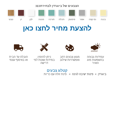
הצבעים של ביוגרדן לבחירתכם:
בננה
נס קפה
אפור
פיסטוק
תכלת
תורכיז
מנטה
לבן
יין
טבעי
להצעת מחיר לחצו כאן
עמידות גבוהה
מגוון צבעים רחב
ניתן להזמין
הובלה עד הבית
בהשפעות מזג
ואפשרויות שילוב
במידות שונות לפי
או באיסוף עצמי
האויר
דרישה
קטלוג צבעים
ביוגרדן
פינות ישיבה לגינה
פינת זולה עם כריות