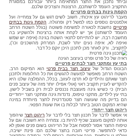
וביחד נתכנן את החצר המתאימה ביותר עבורכם במסגרת
התקציב העומד לרשותכם, הרצונות והצרכים שלכם.
הקמת גינות בבתים פרטיים
מעבר לריהוט עץ איכותי, חשוב לשים דגש גם על צמחייה ועל
אלמנטים נוספים כמו למשל דק ופרגולה.
הקמת גינות בבתים
פרטיים
נחשבת לכאורה למשימה פשוטה (בגלל השטח הרחב
העומד לרשותנו) אך יש לקחת אותה ברצינות ולהשקיע בה
מחשבה רבה. יש להתייחס לתנאי השטח בגינה (איפה יש שמש
ואיפה לא, איפה נעים יותר לשבת, המרחק מהשכנים וכו'),
לתקציב, ורק לאחר מכן לתכנן היכן יוקם כל דבר.
ראיה של כל פרט ופרט בעיצוב הגינה
בתי עץ ומתקני חצר לבתים פרטיים
הבונוס הגדול של
עיצוב חצר בבית פרטי
הוא המיקום הרב.
השטח הרחב מאפשר למעשה להגשים את כל החלומות ולתכנן
חצר שאתם והילדים לא תרצו לעזוב. בכלל, ההמלצה שלנו היא
להקדיש לעניין תקציב ראוי (אולי אפילו יותר מזה של עיצוב פנים
הבית) כי כשיש גינה מעוצבת נכנסים לבית רק בשביל לישון.
בתי עץ לילדים, מתקני טיפוס, נדנדות גינה ומתקני חצר ייחודיים
הם בדיוק מה שעושה חצר סטנדרטית לחצר מיוחדת במינה
שהיא המקום הטוב ביותר לבלות בו את שעות הפנאי.
ריהוט חצר ייחודי
אי אפשר לדבר על תכנון חצר בלי לדבר על
ריהוט חצר
שיהפוך
אותה למקום מעוצב שכיף להיות בו. צמחיה היא חשובה וגם על
טיפוח החצר אסור לפסוח אבל על הריהוט בשום פנים ואופן לא
כדאי להתפשר. פריטי חובה בחצר שלכם הם: פינת ישיבה,
שולחן גן וכיסאות גינה איכותיים. בנוסף לכך, ובמידה והתקציב