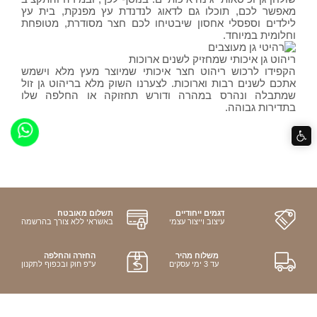
מאפשר לכם, תוכלו גם לדאוג לנדנדת עץ מפנקת, בית עץ
לילדים וספסלי אחסון שיבטיחו לכם חצר מסודרת, מטופחת
וחלומית במיוחד.
ריהוט גן איכותי שמחזיק לשנים ארוכות
הקפידו לרכוש ריהוט חצר איכותי שמיוצר מעץ מלא וישמש
אתכם לשנים רבות וארוכות. לצערנו השוק מלא בריהוט גן זול
שמתבלה ונהרס במהרה ודורש תחזוקה או החלפה שלו
בתדירות גבוהה.
דגמים ייחודיים
תשלום מאובטח
עיצוב וייצור עצמי
באשראי ללא צורך בהרשמה
משלוח מהיר
החזרה והחלפה
עד 3 ימי עסקים
ע"פ חוק ובכפוף לתקנון