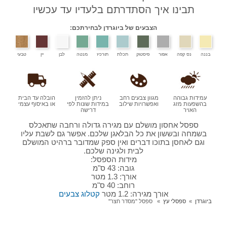
תבינו איך הסתדרתם בלעדיו עד עכשיו
הצבעים של ביוגרדן לבחירתכם:
ננה
נס קפה
אפור
פיסטוק
תכלת
תורכיז
מנטה
לבן
יין
טבעי
עמידות גבוהה
מגוון צבעים רחב
ניתן להזמין
הובלה עד הבית
בהשפעות מזג
ואפשרויות שילוב
במידות שונות לפי
או באיסוף עצמי
האויר
דרישה
ספסל אחסון מושלם עם מגירה גדולה ורחבה שתאכלס
בשמחה ובששון את כל הבלאגן שלכם. אפשר גם לשבת עליו
וגם לאחסן בתוכו דברים ואין ספק שמדובר ברהיט המושלם
לבית ולגינה שלכם.
מידות הספסל:
גובה: 43 ס"מ
אורך: 1.3 מטר
רוחב: 40 ס"מ
אורך מגירה: 1.2 מטר
קטלוג צבעים
וגרדן
ספסלי עץ
ספסל "מסדר חצר"