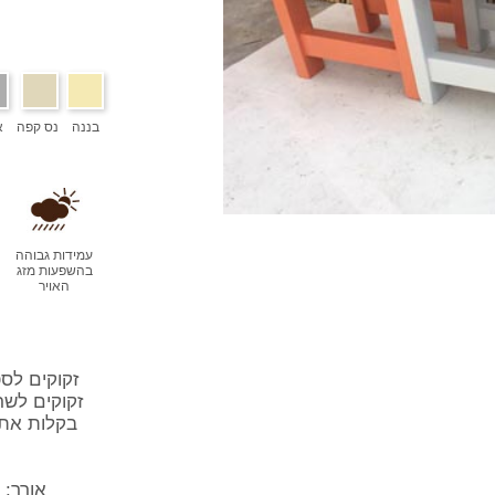
בננה
נס קפה
א
עמידות גבוהה
בהשפעות מזג
האויר
זקוקים לס
זקוקים לשר
בקלות את 
אורך: 1.5 מטר | גובה: 43 ס"מ