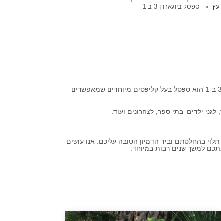
עץ
ספסל ביוגארדן 3 ב 1
הספסל הפרקטי והייחודי שלנו הולך להפוך לכם את הבית למעוצב ולעשות לכם חיים קלים. למה אנחנו מתכוונים? שימו לב! ספסל 3 ב-1 הוא ספסל בעל קליפסים מיוחדים שמאפשרים
גני ילדים ובתי ספר, לצהרונים ועוד.
לוי בהחלטתם וביד הדמיון הטובה עליכם. אנו עושים