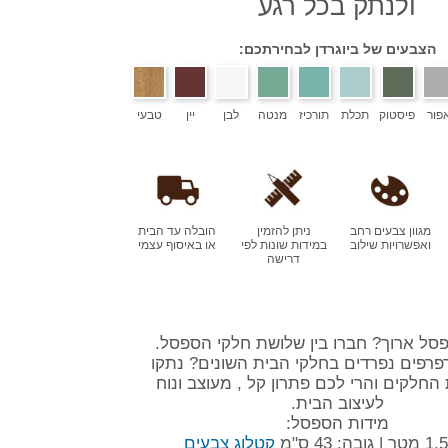
ולנתק בכל רגע
הצבעים של ביוגרדן לבחירתכם:
פור
פיסטוק
תכלת
תורכיז
מנטה
לבן
יין
טבעי
מגוון צבעים רחב
ניתן להזמין
הובלה עד הבית
ואפשרויות שילוב
במידות שונות לפי
או באיסוף עצמי
דרישה
פסל ארוך? חברו בין שלושת חלקי הספסל.
פרפים נפרדים בחלקי הבית השונים? נתקו
החלקים והרי לכם פתרון קל , מעוצב ונוח
לעיצוב הבית.
מידות הספסל:
קטלוג צבעים