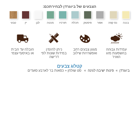
הצבעים של ביוגרדן לבחירתכם:
בננה
נס קפה
אפור
פיסטוק
תכלת
תורכיז
מנטה
לבן
יין
טבעי
עמידות גבוהה
מגוון צבעים רחב
ניתן להזמין
הובלה עד הבית
בהשפעות מזג
ואפשרויות שילוב
במידות שונות לפי
או באיסוף עצמי
האויר
דרישה
קטלוג צבעים
ביוגרדן
פינות ישיבה לגינה
סט שולחן + כסאות בר לארבע סועדים