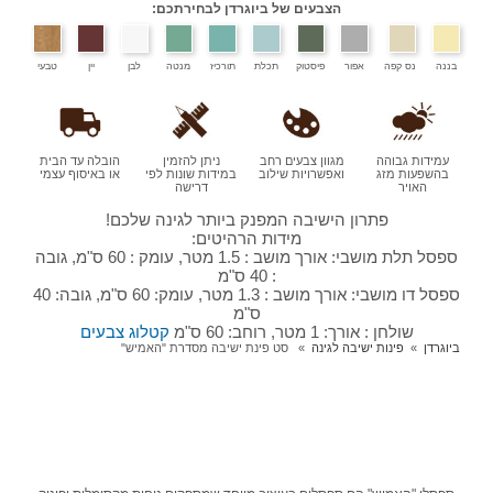
הצבעים של ביוגרדן לבחירתכם:
בננה
נס קפה
אפור
פיסטוק
תכלת
תורכיז
מנטה
לבן
יין
טבעי
עמידות גבוהה
מגוון צבעים רחב
ניתן להזמין
הובלה עד הבית
בהשפעות מזג
ואפשרויות שילוב
במידות שונות לפי
או באיסוף עצמי
האויר
דרישה
פתרון הישיבה המפנק ביותר לגינה שלכם!
מידות הרהיטים:
ספסל תלת מושבי: אורך מושב : 1.5 מטר, עומק : 60 ס"מ, גובה
: 40 ס"מ
ספסל דו מושבי: אורך מושב : 1.3 מטר, עומק: 60 ס"מ, גובה: 40
ס"מ
שולחן : אורך: 1 מטר, רוחב: 60 ס"מ
קטלוג צבעים
ביוגרדן
פינות ישיבה לגינה
סט פינת ישיבה מסדרת "האמיש"