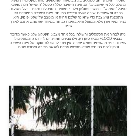
ספסלי "האמיש" הם ספסלים בעיצוב מיוחד שמספקים נוחות מקסימלית ופינוק
מושלם לכל מי שיושב עליהם. פינת הישיבה כוללת ספסל "האמיש" תלת מושבי,
ספסל "האמיש" דו מושבי ושולחן מלבני ומעוצב. הספסלים נמוכים, בעלי משענת
רחבה ומאפשרים ישיבה רגועה וכייפית במיוחד. פינת הישיבה המיוחדת הזו
מתוכננת ומעוצבת כדי שהגינה שלכם תהיה אי מעוצב של שקט ופינוק. היא
בנויה מעץ אורן מלא ומטופל והיא באיכות גבוהה במיוחד שתשמש אתכם לאורך
שנים.
ניתן לבחור את הספסלים והשולחן בכל אחד מצבעי הקטלוג שלנו כאשר מדובר
בצבעי FLOOD מבית סאן דק. אלו צבעים המיועדים לריהוט גן ומספקים לו
עמידות בפני מי גשמים ושמש ישירה. אין צורך לדאוג לתחזוקה של פינת הישיבה
וניתן להיות בטוחים שהיא תשמש אתכם להנאה מרובה וארוכת שנים.