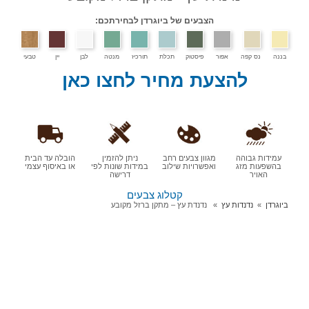
הצבעים של ביוגרדן לבחירתכם:
ר
פיסטוק
תכלת
תורכיז
מנטה
לבן
יין
טבעי
עת מחיר לחצו כאן
מגוון צבעים רחב
ניתן להזמין
הובלה עד הבית
ואפשרויות שילוב
במידות שונות לפי
או באיסוף עצמי
דרישה
קטלוג צבעים
נדנדת עץ – מתקן ברזל מקובע