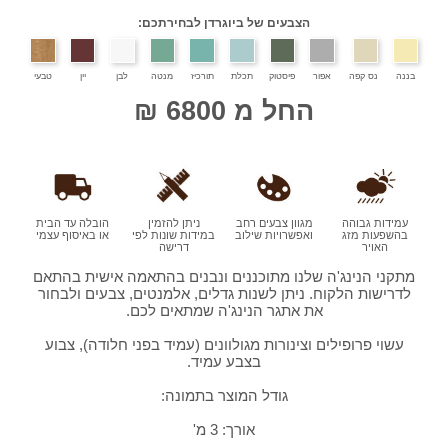
הצבעים של ביוגרדן לבחירתכם:
בננה
נס קפה
אפור
פיסטוק
תכלת
תורכיז
מנטה
לבן
יין
טבעי
החל מ 6800 ₪
עמידות גבוהה
מגוון צבעים רחב
ניתן להזמין
הובלה עד הבית
בהשפעות מזג
ואפשרויות שילוב
במידות שונות לפי
או באיסוף עצמי
האויר
דרישה
מתקני הנינג'ה שלנו מתוכננים ונבנים בהתאמה אישית בהתאם
לדרישות הלקוח. ניתן לשנות גדלים, אלמנטים, צבעים ולבחור
את אתגר הנינג'ה שמתאים לכם.
עשוי פרופילים וצינורות מגולוונים (עמיד בפני חלודה), צבוע
בצבע עמיד.
גודל המוצר בתמונה:
אורך: 3 מ'