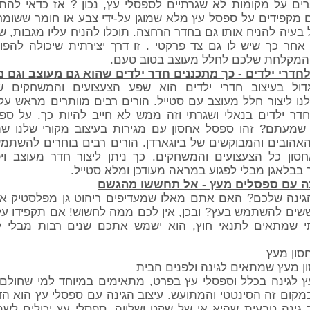
ים על מקומות לא שגרתיים לספסלי עץ, נכון ? אז כדאי להת
מקפידים על ספסל עץ מלא שמוגן על-ידי צבע או חומר ששומר 
ל בעיה להניח אותו גם בחדר הרחצה. תוכלו להניח עליו מגבות, ש
אחר כך שיש לו גם צד פרקטי . זו דרך יצירתית שיכולה להפ
והמקלחת שלכם לחלל מעוצב בטוב טעם.
חדרי ילדים - כך מתכננים חדר ילדים שהוא גם מעוצב וגם 
ול בעיצוב חדרי ילדים הוא שפע הצעצועים והמשחקים 
ו ליצור חלל מעוצב עם סטייל. הורים רבים מוותרים מראש ע
חדר ילדים בנאלי ושגרתי וזה ממש לא חייב להיות כך. על ספ
 שמעתם? זהו ספסל אחסון עם מגירות בעיצוב מקורי שלנו ש
אהובים והמבוקשים של ביוגארדן. הורים רבים בוחרים להשתמש
חסון כל הצעצועים והמשחקים. כך ניתן ליצור חדר מעוצב ויפ
בבלאגן מבלי לפגוע במראה מעודכן ומלא סטייל.
נה עם ספסלים מעץ - אל תחששו מהגשם
הגינה שלכם? האם אתם מאלו שמעדיפים ריהוט גן מפלסטיק או
שים להשתמש בעץ? ובכן, אין לכם ממה לחשוש! אם תקפידו על
י שמתאים לתנאי חוץ, הוא ישמש אתכם שנים רבות מבלי ל
 מעץ שמתאים לגינה ולפנים הבית
ץ לגינה בכלל וספסלי עץ בפרט, מתאימים במיוחד למי שחולם
במקום זה הסינטטי והמתועש. עיצוב הגינה עם ספסלי עץ הוא ה
ר גינה טבעית שהיא אי של שקט ושלווה. ספסלי עץ יכולים לש