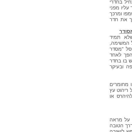
חיל בחדרי
עליו מפני
מפו ומרכך
וך את חדר
מסודר
שלא תמיד
ל המשימה,
סל "מסדר
הפך לאחד
 בו בחדר
ה ובעיקר
 מחומרים
 ריהוט עץ
היהרס או
 על מראה
דרך הטובה
מש לישיבה