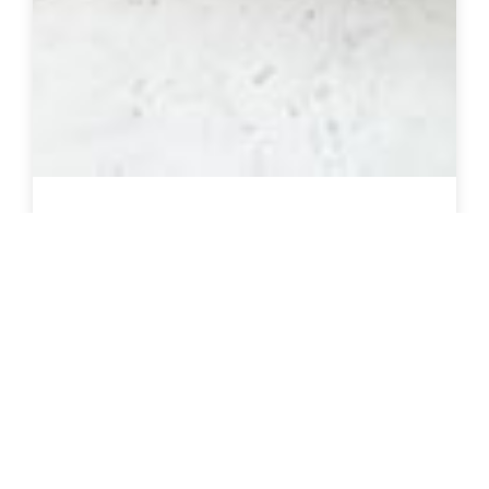
ספסל ביוגארדן 3 ב 1
צרו קשר להצעת מחיר
פרטים נוספים / רכישה