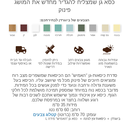
כסא גן שמצליח להגדיר מחדש את המושג
פינוק
הצבעים של ביוגרדן לבחירתכם:
בננה
נס קפה
אפור
פיסטוק
תכלת
תורכיז
מנטה
לבן
יין
טבעי
עמידות גבוהה
מגוון צבעים רחב
ניתן להזמין
הובלה עד הבית
בהשפעות מזג
ואפשרויות שילוב
במידות שונות לפי
או באיסוף עצמי
האויר
דרישה
סדרת כיסאות-גן "האמיש" הם הכיסאות שמשפרים מצב רוח
ומוציאים חיוכים של פינוק מכל מי שיושב עליו. הכיסא בעל
משענת גדולה ורחבה ונועד כדי לפנק אנשים בכל המידות.
מדובר בכסא נוח במיוחד שמספק תמיכה מושלמת לכל חלקי
הגוף. כיסא עץ איכותי ונמוך שישמש אתכם לשנים רבות של
רוגע ושלווה בחצר או במרפסת שלכם.
מידות 35 ס"מ
רוחב: 60 ס"מ נטו
עומק: 70 ס"מ (ברוטו)
קטלוג צבעים
ביוגרדן
כיסאות עץ לגינה
כסא גן "האמיש" מידה L