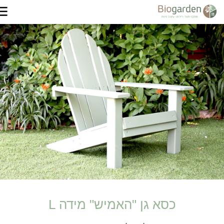
כסא גן "האמיש" מידה L