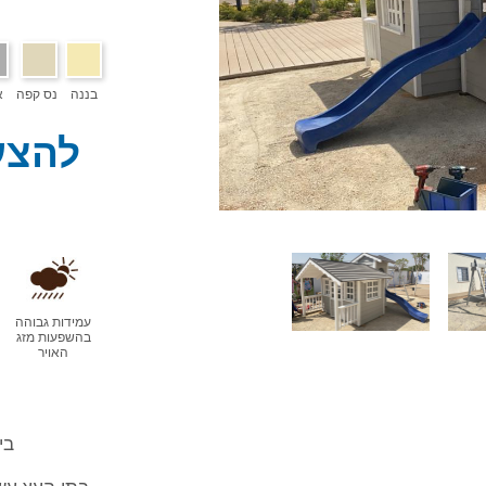
בננה
נס קפה
א
להצע
עמידות גבוהה
בהשפעות מזג
האויר
בי