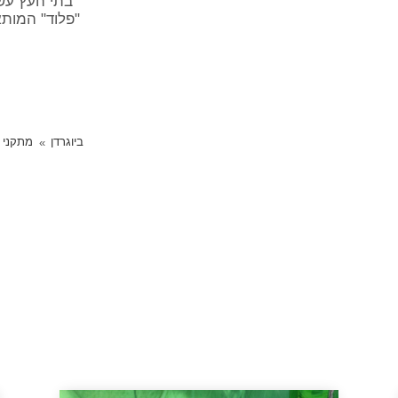
בתי העץ עשו
"פלוד" המותא
ביוגרדן
מתקני 