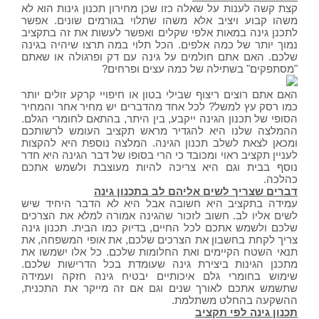
קצת קשה לענות על שאלה כזו שכן מחירון תכנון גינות הוא לא
משהו קבוע ויציב אלא משהו שתלוי בגורמים שונים. אפשר
לתכנן גינה במאות אלפי שקלים ואפשר לעשות את זה בתקציב
נמוך יותר של כמה אלפים. הכל תלוי במה תרצו שיהיה בגינה
שלכם. האם אתם חולמים על גינה עם דק ופרגולה או שאתם
"מסתפקים" בשתילה של כמה עצים ופרחים?
האם אתם רוצים ריצוף שבילי בטון או חיפויי קרקע זולים יותר
כמו רסק עץ למשל? לכל אחד מהדברים יש מחיר אחר והמחיר
הסופי של תכנון הגינה ייקבע, בין היתר, בהתאם לחומרי הגלם.
ההמלצה שלנו היא להגדיר מראש תקציב העומש לרשותכם
ומכאן לצאת לשלב תכנון הגינה. המלצה נוספת היא להקצות
לעניין תקציב ראוי ומכובד כי הרי בסופו של דבר הגינה היא חדר
נוסף בבית וגם היא צריכה להיות מעוצבת ולשמש אתכם
כהלכה.
דברים שצריך לשים אליהם לב בתכנון גינה
עמידה בתקציב היא חשובה אבל היא לא הדבר היחיד שיש
לשים אליו לב. חשוב לזכור שהגינה אמורה למלא את הצרכים
שלכם ולשמש אתכם לכל החיים, בדיוק כמו הבית. תכנון גינה
צריך לקחת בחשבון את הצרכים שלכם, את אופי המשפחה, את
תנאי השטח הקיימים ואת החלומות שלכם. כל אלו ישמשו את
מתכנן הגינות ביצירת גינה שעומדת בכל הדרישות שלכם.
שימוש בחומרי גלם איכותיים יבטיח גינה חזקה ועמידה
שתשמש אתכם לאורך שנים וגם אם זה מייקר את התכנית,
ההשקעה בהחלט משתלמת.
תכנון גינה לפי תקציב