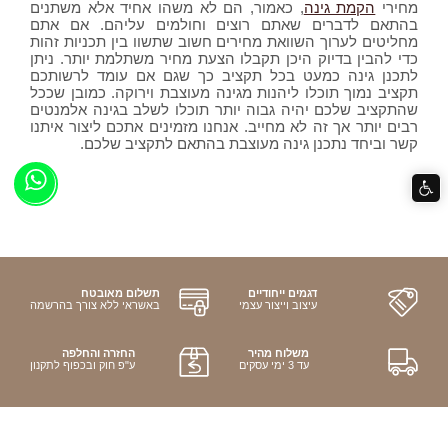
מחירי
הקמת גינה
, כאמור, הם לא משהו אחיד אלא משתנים
בהתאם לדברים שאתם רוצים וחולמים עליהם. אם אתם
מחליטים לערוך השוואת מחירים חשוב שתשוו בין תכניות זהות
כדי להבין בדיוק היכן תקבלו הצעת מחיר משתלמת יותר. ניתן
לתכנן גינה כמעט בכל תקציב כך שגם אם עומד לרשותכם
תקציב נמוך תוכלו ליהנות מגינה מעוצבת וירוקה. כמובן שככל
שהתקציב שלכם יהיה גבוה יותר תוכלו לשלב בגינה אלמנטים
רבים יותר אך זה לא מחייב. אנחנו מזמינים אתכם ליצור איתנו
קשר וביחד נתכנן גינה מעוצבת בהתאם לתקציב שלכם.
דגמים ייחודיים
תשלום מאובטח
עיצוב וייצור עצמי
באשראי ללא צורך בהרשמה
משלוח מהיר
החזרה והחלפה
עד 3 ימי עסקים
ע"פ חוק ובכפוף לתקנון