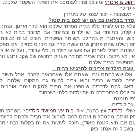
יהוט גן איכותי
ומעוצב וצרו לעצמכם את הפינה השקטה שלכם.
 מעוצבות - ייצור עצמי של ביוגרדן
סדר בבלאגן גם אם יש לכם בית קטן?
לא כדאי לוותר עליו בבית הפרטי שלכם הוא סדר וארגון. אנחנו י
קלה, במיוחד אם יש ילדים ובמיוחד אם מדובר בבית לא גדו
ושי והאתגר, זו בהחלט משימה אפשרית! תוכלו לגייס לטובת 
ון שלנו שהם פתרון שגם עושה סדר וגם מכניס סטייל. אלו ספס
שבהם תוכלו לאחסן את צעצועי הילדים, כלי עבודה, נעליים או כ
ן לא מקום. זכרו שבית מסודר מעניק תחושה של שקט ורוגע וזה 
חפשים בבית שלכם.
שגם הילדים צריכים להרגיש בבית...
 אלו ששילמתם ונכון שאתם אלו שאחראים להכל, אבל חשוב ל
יכים להרגיש בבית והוא צריך להיות גם המקום שלהם. ל
 דאגו להם לדברים שיהפכו את הבית למקום שהם אוהבים 
יוכלו לצבור דרכו חוויות ילדות בלתי נשכחות.
צב לילדים
משל?
נדנדות עץ
בחצר, אולי
בית עץ המיועד לילדים
? משחקי חצ
ק אותם מהמסכים ויגרום להם לאהוב את הבית ולרצות להיות 
ם אם היא קטנה מאוד), תוכלו לעשות את זה בקלות רבה יותר
 בשביל זה אנחנו כאן.