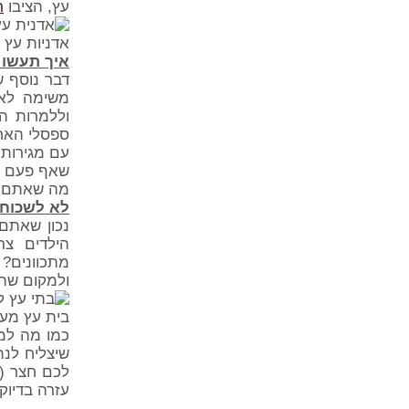
עץ, הציבו
ר
אדניות עץ -
איך תעשו 
דבר נוסף ש
משימה לא 
וללמרות הק
ספסלי האחס
עם מגירות 
שאף פעם אי
מה שאתם מ
לא לשכוח 
נכון שאתם
הילדים צר
מתכוונים?
ולמקום שהם 
בית עץ מעו
כמו מה ל
שיצליח לנת
לכם חצר (ג
עזרה בדיוק