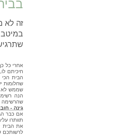
בבית
זה לא מ
במיטב 
שתרגישו
אחרי כל כך
חיכיתם לו,
הבית הכי 
שחלומות יש
שממש לא נו
הנה רשימת
שהרשימה ש
גינה - חוב
אם כבר הג
תוותרו עלי
את הבית ל
לרשותכם שט