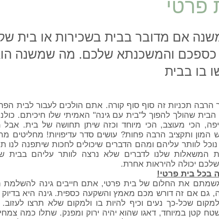
 פרטי
שנה אם מדובר בבית בשכירות או בית שק
כספכם והמשכנתא שלכם. מה שמשנה הו
 בו בבית
 הרבה תכניות זה סוף סוף קורה. אתם הולכים לעבור לבית הפר
 הבית שהולך להפוך ל"בית עם גינה" האמיתי שלו חיכיתם. כולנו
יפה, הכי מעוצב, הכי מיוחד וכזה שיתן תחושה של בית. אבל 
 המון ותקציב הרבה פחות? עושים סדר עדיפויות! מחליטים מ
כל לוותר עליהם ומהם הדברים שיכולים לחכות שיתפנה לנו תק
 המשאלות שלנו לדברים שלא נרצה לוותר עליהם בבית שלנ
לכם יכולה להיראות אחרת.
ה בכל בית פרטי!
שמתם את החלום של בית פרטי, אתם חייבים גינה להשלמת ה
ה, גם אם זה דורש מכם מאמץ והשקעה כספית. גינה היא בדיוק
מקום שכל-כך נעים וכיף להיות בו ולמקום שלא תרצו לעזוב. 
ח קטן במיוחד, דאגו שהוא יהיה ירוק ומפנק. שתלו כמה צמחי