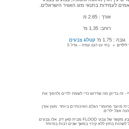
מים לעמידות בתנאי מזג האוויר הישראלים.
אורך : 2.65 מ
רוחב: 1.35 מ'
גובה : 1.75 מ'
קטלוג צבעים
לילדים
בתי עץ דגם עמית – גודל S
- זה בדיוק מה שדרוש כדי לשמח ילדים ולהפוך את
ית מיוצר מחומרי הגלם האיכותיים ביותר: מעץ אורן
נה אצל ילדים.
ניתן להציב את הבית על ריצפה קיימת או לבחור בריצוף דק או דשא סינטטי. מחיר הבית אינו כולל ריצפה. הבית צבוע בצבע יסוד ובצבע מקשר של צבעי FLOOD מבית סאן דק. אלו צבעים