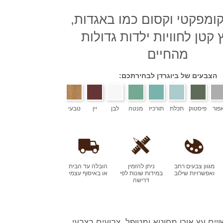
קומפקטי וקסום כמו באגדות,
 קטן לחוויות ילדות גדולות
מהחיים
הצבעים של ביוגרדן לבחירתכם:
פור
פיסטוק
תכלת
תורכיז
מנטה
לבן
יין
טבעי
מגוון צבעים רחב
ניתן להזמין
הובלה עד הבית
ואפשרויות שילוב
במידות שונות לפי
או באיסוף עצמי
דרישה
יים עץ אורן מחוטא ומטופל, צבועים בצבעי