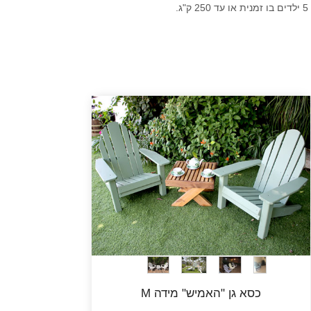
כסא גן "האמיש" מידה M