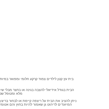
בית עץ קטן לילדים צמוד קרקע חלומי ומפואר במיו
הבית בגודל אידיאלי להצבה בגינה או בחצר מבלי שית
מלא ומטופל שנח
המיועדים לריהוט גן שאמור להיות בחוץ והם אטומים למים ולקרני UV. הבית אינו דורש תחזוקה שכן הצבעים מגנים עליו והוא יכול לשהות 