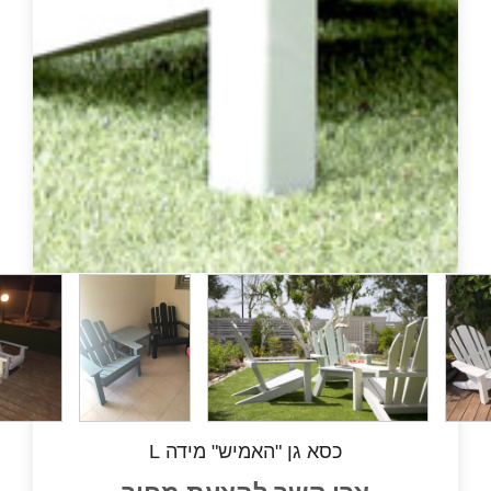
כסא גן "האמיש" מידה L