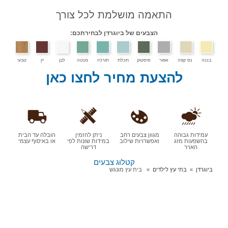
אמה מושלמת לכל צורך
הצבעים של ביוגרדן לבחירתכם:
ר
פיסטוק
תכלת
תורכיז
מנטה
לבן
יין
טבעי
עת מחיר לחצו כאן
מגוון צבעים רחב
ניתן להזמין
הובלה עד הבית
ואפשרויות שילוב
במידות שונות לפי
או באיסוף עצמי
דרישה
קטלוג צבעים
דים
בית עץ מונגש