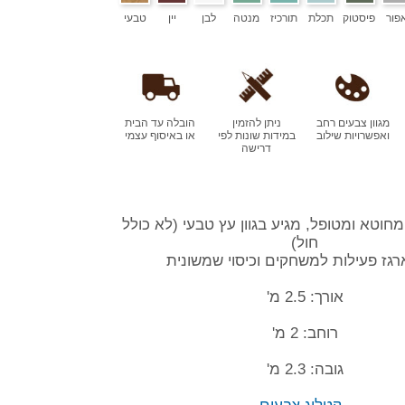
פור
פיסטוק
תכלת
תורכיז
מנטה
לבן
יין
טבעי
מגוון צבעים רחב
ניתן להזמין
הובלה עד הבית
ואפשרויות שילוב
במידות שונות לפי
או באיסוף עצמי
דרישה
מחוטא ומטופל, מגיע בגוון עץ טבעי (לא כולל
חול)
רגז פעילות למשחקים וכיסוי שמשונית
אורך: 2.5 מ'
רוחב: 2 מ'
גובה: 2.3 מ'