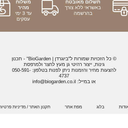
תשלום מאובטח
משלוח
באשראי ללא צורך
מהיר
בהרשמה
עד 3 ימי
עסקים
© כל הזכויות שמורות ל"ביוגרדן | BioGarden" - תכנון
גינות, ייצור רהיטי גן מעץ לחצר ולמרפסת
להצעות מחיר והזמנות ניתן לפנות בטלפון: 050-591-
4737
או במייל: info@biogarden.co.il
ודות
בלוג
מפת אתר
תקנון האתר / מדיניות פרטיות